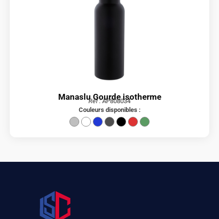
Manaslu Gourde isotherme
Réf :
AP808034
Couleurs disponibles :