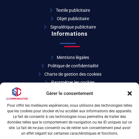
Textile publicitaire
Objet publicitaire
Signalétique publicitaire
Informations
Mentions légales
Politique de confidentialité
Charte de gestion des cookies
Paramétrer les cookies
Coordonnées
Gérer le consentement
Pour offrir les meilleures expériences, nous utilisons des technologies telles
que les cookies pour stocker et/ou accéder aux informations des appareils.
04 72 32 27 07
Le fait de consentir à ces technologies nous permettra de traiter des
données telles que le comportement de navigation ou les ID uniques sur ce
site. Le fait de ne pas consentir ou de retirer son consentement peut avoir
6 rue d’Arsonval 69680 Chassieu
un effet négatif sur certaines caractéristiques et fonctions.