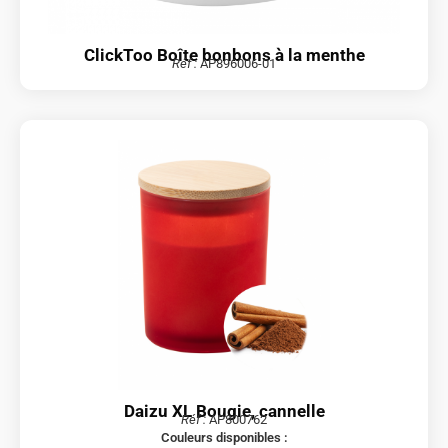
ClickToo Boîte bonbons à la menthe
Réf :
AP896006-01
Daizu XL Bougie, cannelle
Réf :
AP800762
Couleurs disponibles :