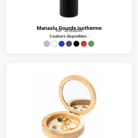
Manaslu Gourde isotherme
Réf :
AP808034
Couleurs disponibles :