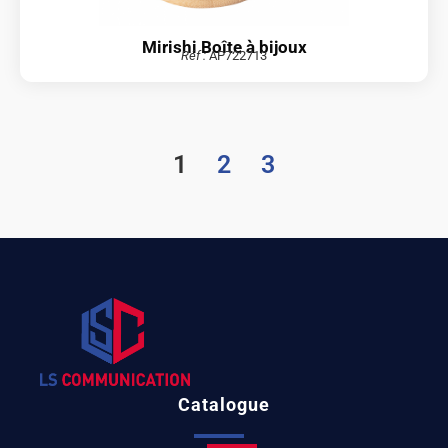
Mirishi Boîte à bijoux
Réf :
AP722713
1
2
3
Catalogue