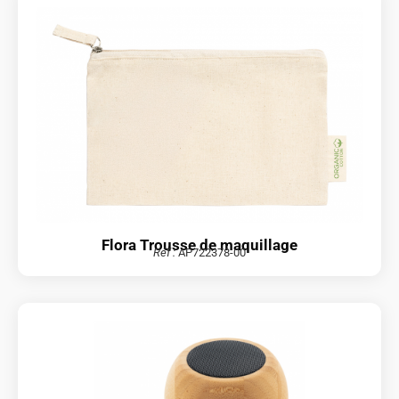
Flora Trousse de maquillage
Réf :
AP722378-00