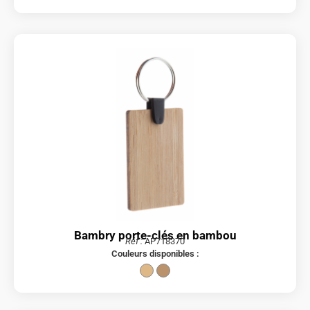
Bambry porte-clés en bambou
Réf :
AP718370
Couleurs disponibles :