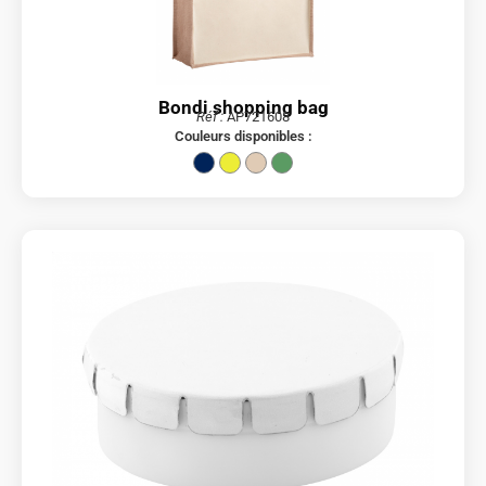
Bondi shopping bag
Réf :
AP721608
Couleurs disponibles :