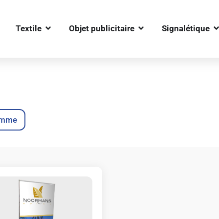
OUVRIR TEXTILE
OUVRIR OBJET PUBLIC
O
Textile
Objet publicitaire
Signalétique
lamme