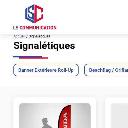
Aller
au
contenu
Accueil
/ Signalétiques
Signalétiques
Banner Extérieure Roll-Up
Beachflag / Orif