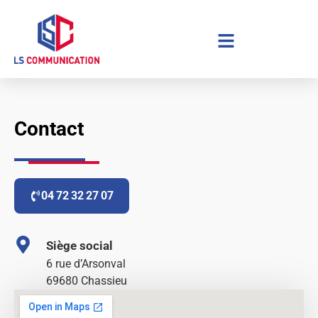
Aller
au
contenu
Contact
04 72 32 27 07
Siège social
6 rue d’Arsonval
69680 Chassieu