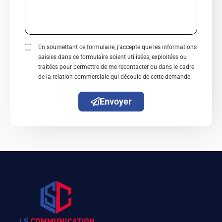
e
i
h
s
é
o
s
t
n
En soumettant ce formulaire, j'accepte que les informations
a
é
e
saisies dans ce formulaire soient utilisées, exploitées ou
traitées pour permettre de me recontacter ou dans le cadre
g
de la relation commerciale qui découle de cette demande.
e
Envoyer