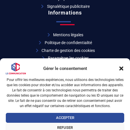
Signalétique publicitaire
Informations
Mentions légales
Politique de confidentialité
Charte de gestion des cookies
Paramétrer les cookies
Coordonnées
Gérer le consentement
Pour offrir les meilleures expériences, nous utilisons des technologies telles
que les cookies pour stocker et/ou accéder aux informations des appareils.
04 72 32 27 07
Le fait de consentir à ces technologies nous permettra de traiter des
données telles que le comportement de navigation ou les ID uniques sur ce
site. Le fait de ne pas consentir ou de retirer son consentement peut avoir
6 rue d’Arsonval 69680 Chassieu
un effet négatif sur certaines caractéristiques et fonctions.
ACCEPTER
REFUSER
LS Communication © 2026 - Design & SEO
iOnweb