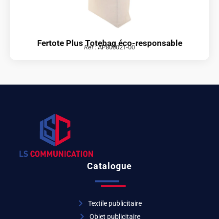
Fertote Plus Totebag éco-responsable
Réf :
AP800021-00
Catalogue
Textile publicitaire
Objet publicitaire