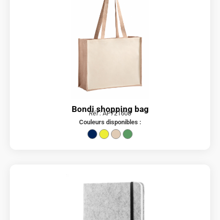
Bondi shopping bag
Réf :
AP721608
Couleurs disponibles :