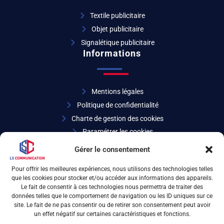
Textile publicitaire
Objet publicitaire
Signalétique publicitaire
Informations
Mentions légales
Politique de confidentialité
Charte de gestion des cookies
Paramétrer les cookies
Coordonnées
Gérer le consentement
Pour offrir les meilleures expériences, nous utilisons des technologies telles
que les cookies pour stocker et/ou accéder aux informations des appareils.
04 72 32 27 07
Le fait de consentir à ces technologies nous permettra de traiter des
données telles que le comportement de navigation ou les ID uniques sur ce
site. Le fait de ne pas consentir ou de retirer son consentement peut avoir
6 rue d’Arsonval 69680 Chassieu
un effet négatif sur certaines caractéristiques et fonctions.