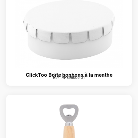
ClickToo Boîte bonbons à la menthe
Réf :
AP896006-01