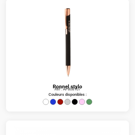
Ronnel stylo
Réf :
AP808107
Couleurs disponibles :