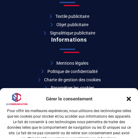
Textile publicitaire
Objet publicitaire
Signalétique publicitaire
Informations
Mentions légales
Politique de confidentialité
Charte de gestion des cookies
Paramétrer les cookies
Coordonnées
Gérer le consentement
Pour offrir les meilleures expériences, nous utilisons des technologies telles
que les cookies pour stocker et/ou accéder aux informations des appareils.
04 72 32 27 07
Le fait de consentir à ces technologies nous permettra de traiter des
données telles que le comportement de navigation ou les ID uniques sur ce
site. Le fait de ne pas consentir ou de retirer son consentement peut avoir
6 rue d’Arsonval 69680 Chassieu