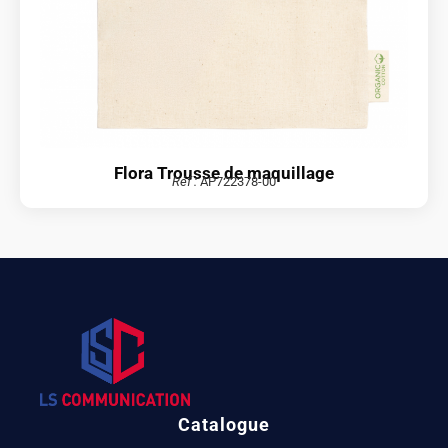
Flora Trousse de maquillage
Réf :
AP722378-00
Catalogue