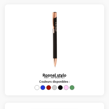
Ronnel stylo
Réf :
AP808107
Couleurs disponibles :