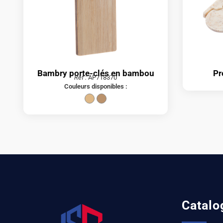
Bambry porte-clés en bambou
Pr
Réf :
AP718370
Couleurs disponibles :
Catalo