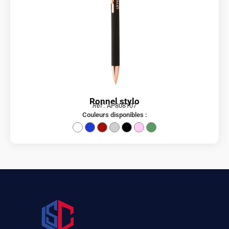
Ronnel stylo
Réf :
AP808107
Couleurs disponibles :