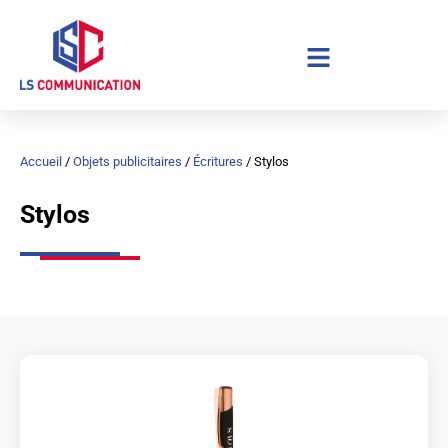
Aller
au
contenu
Accueil
/
Objets publicitaires
/
Écritures
/ Stylos
Stylos