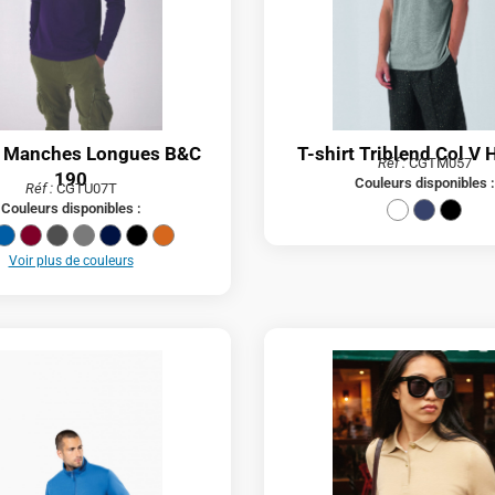
t Manches Longues B&C
T-shirt Triblend Col 
Réf :
CGTM057
190
Couleurs disponibles :
Réf :
CGTU07T
Couleurs disponibles :
Voir plus de couleurs