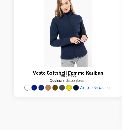
Veste Softshell Femme Kariban
Réf :
K400
Couleurs disponibles :
Voir plus de couleurs