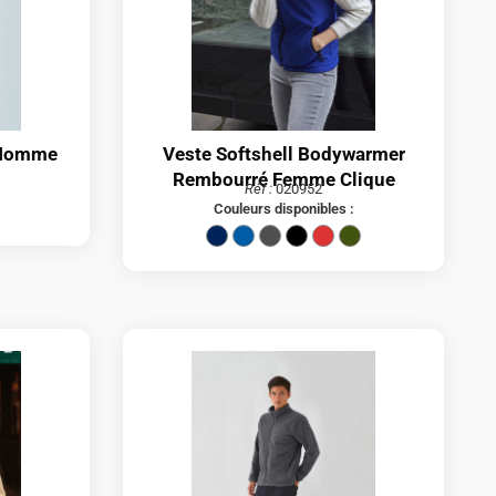
V Homme
Veste Softshell Bodywarmer
Rembourré Femme Clique
Réf :
020952
Couleurs disponibles :