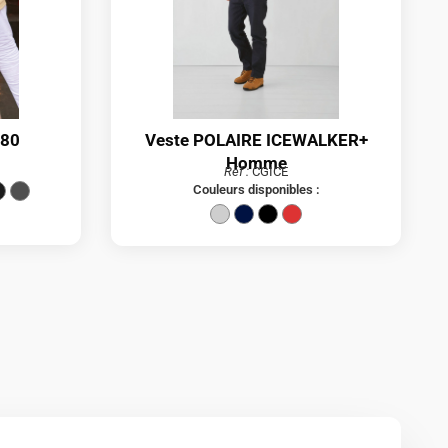
180
Veste POLAIRE ICEWALKER+
Homme
Réf :
CGICE
Couleurs disponibles :