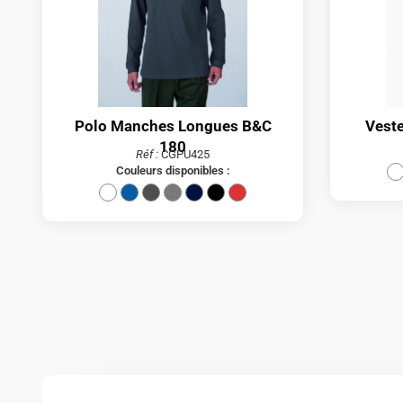
Polo Manches Longues B&C
Vest
180
Réf :
CGPU425
Couleurs disponibles :