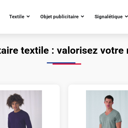
OUVRIR TEXTILE
OUVRIR OBJET PUBLIC
O
Textile
Objet publicitaire
Signalétique
ire textile : valorisez votr