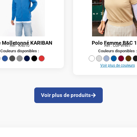
e Molletonné KARIBAN
Polo Femme B&C 
Réf :
K4010
Réf :
CGPW461
Couleurs disponibles :
Couleurs disponibles :
Voir plus de couleurs
Voir plus de produits