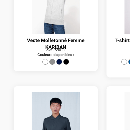
Veste Molletonné Femme
T-shir
KARIBAN
Réf :
K4011
Couleurs disponibles :