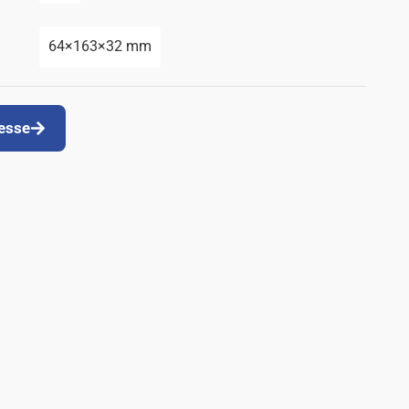
64×163×32 mm
resse