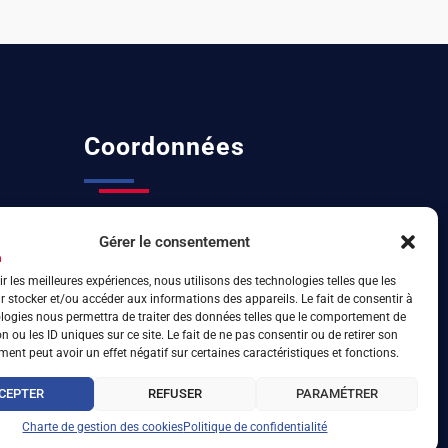
Coordonnées
04 72 32 27 07
Gérer le consentement
6 rue d’Arsonval 69680 Chassieu
ir les meilleures expériences, nous utilisons des technologies telles que les
 stocker et/ou accéder aux informations des appareils. Le fait de consentir à
logies nous permettra de traiter des données telles que le comportement de
n ou les ID uniques sur ce site. Le fait de ne pas consentir ou de retirer son
ent peut avoir un effet négatif sur certaines caractéristiques et fonctions.
CEPTER
REFUSER
PARAMÉTRER
Charte de gestion des cookies
Politique de confidentialité