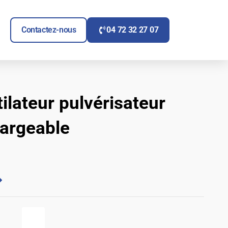
ITAIRE
UVRIR SIGNALÉTIQUE
Contactez-nous
04 72 32 27 07
ilateur pulvérisateur
hargeable