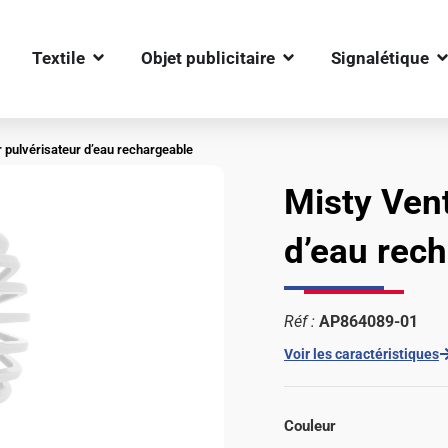
OUVRIR TEXTILE
OUVRIR OBJET PUBLIC
O
Textile
Objet publicitaire
Signalétique
r pulvérisateur d’eau rechargeable
Misty Vent
d’eau rec
Réf :
AP864089-01
Voir les caractéristiques
Couleur