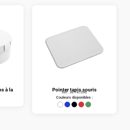
s à la
Pointer tapis souris
Réf :
AP741396
Couleurs disponibles :