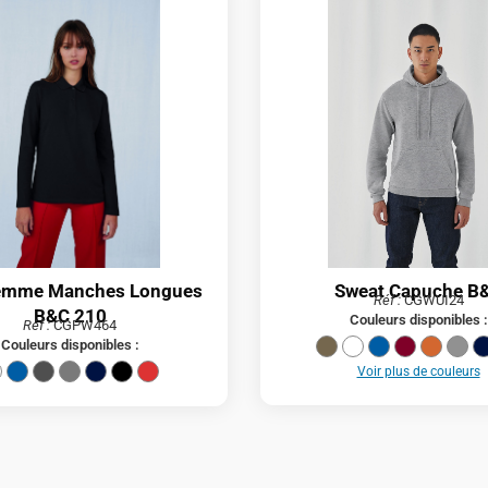
emme Manches Longues
Sweat Capuche B
Réf :
CGWUI24
B&C 210
Couleurs disponibles :
Réf :
CGPW464
Couleurs disponibles :
Voir plus de couleurs