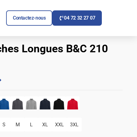
ITAIRE
UVRIR SIGNALÉTIQUE
Contactez-nous
04 72 32 27 07
ches Longues B&C 210
S
M
L
XL
XXL
3XL