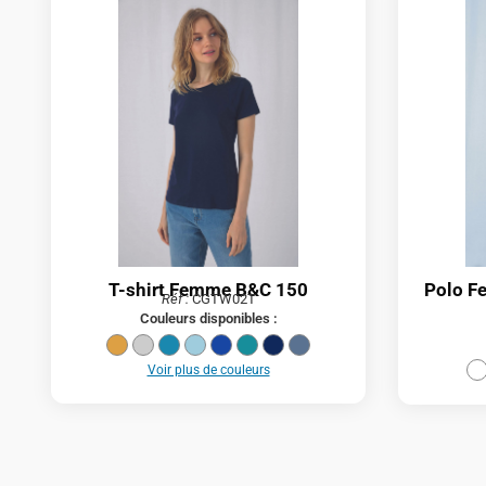
T-shirt Femme B&C 150
Polo F
Réf :
CGTW02T
Couleurs disponibles :
Voir plus de couleurs