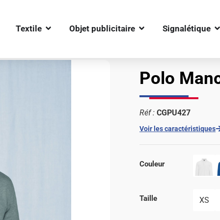
OUVRIR TEXTILE
OUVRIR OBJET PUBLIC
O
Textile
Objet publicitaire
Signalétique
Longues B&C 210
Polo Man
Réf :
CGPU427
Voir les caractéristiques
Couleur
Taille
XS