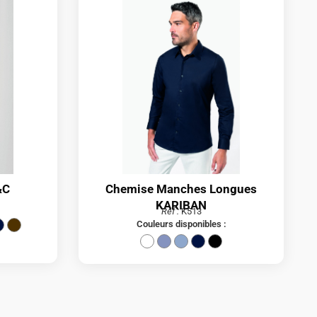
&C
Chemise Manches Longues
KARIBAN
Réf :
K513
Couleurs disponibles :