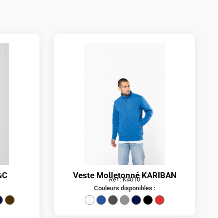
&C
Veste Molletonné KARIBAN
Réf :
K4010
Couleurs disponibles :