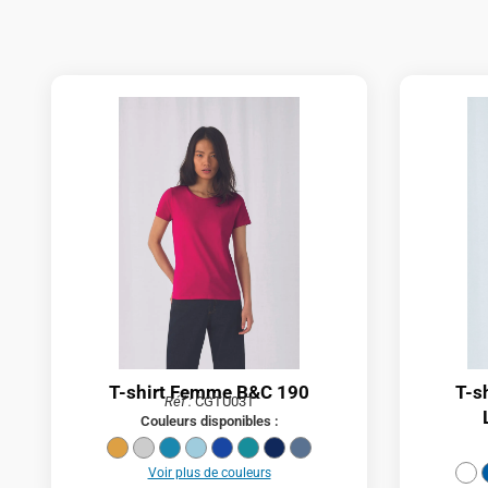
T-shirt Femme B&C 190
T-s
Réf :
CGTU03T
Couleurs disponibles :
Voir plus de couleurs