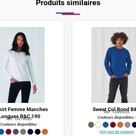
Produits similaires
hirt Femme Manches
Sweat Col Rond B
Réf :
CGWUI23
Longues B&C 190
Couleurs disponibles :
Réf :
CGTW08T
Couleurs disponibles :
Voir plus de couleurs