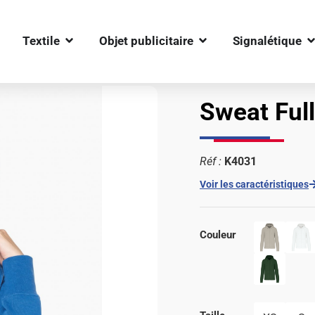
OUVRIR TEXTILE
OUVRIR OBJET PUBLIC
O
Textile
Objet publicitaire
Signalétique
e KARIBAN
Sweat Fu
Réf :
K4031
Voir les caractéristiques
Couleur