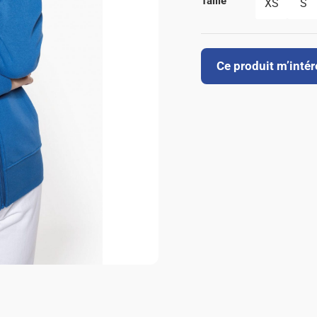
Taille
XS
S
Ce produit m’inté