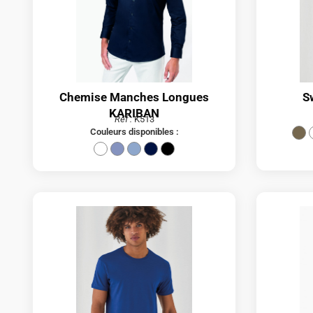
Chemise Manches Longues
S
KARIBAN
Réf :
K513
Couleurs disponibles :