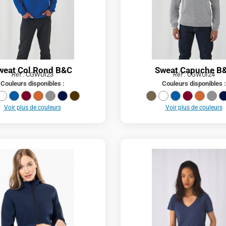
weat Col Rond B&C
Sweat Capuche B
Réf :
CGWUI23
Réf :
CGWUI24
Couleurs disponibles :
Couleurs disponibles :
Voir plus de couleurs
Voir plus de couleurs