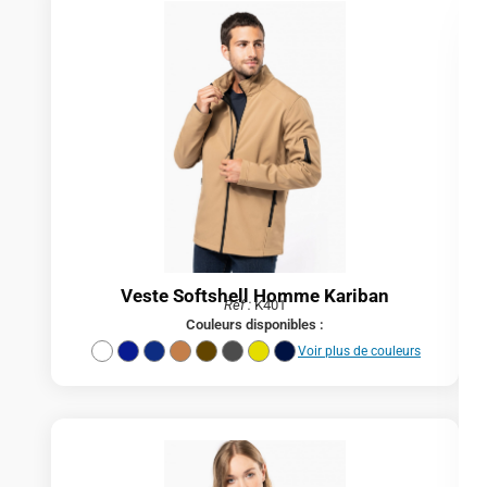
Veste Softshell Homme Kariban
Réf :
K401
Couleurs disponibles :
Voir plus de couleurs