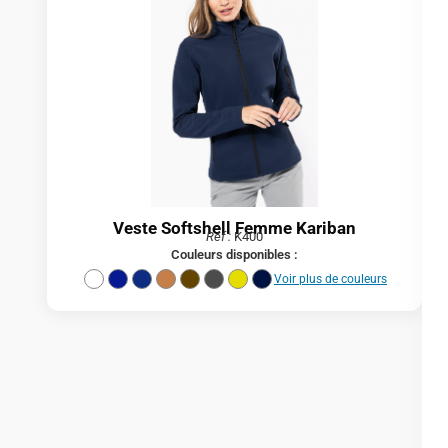
Veste Softshell Femme Kariban
Réf :
K400
Couleurs disponibles :
Voir plus de couleurs