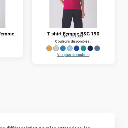
V Femme
T-shirt Femme B&C 190
Réf :
CGTU03T
Couleurs disponibles :
Voir plus de couleurs