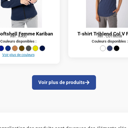
Softshell Femme Kariban
T-shirt Triblend Col 
Réf :
K400
Réf :
CGTM058
Couleurs disponibles :
Couleurs disponibles :
Voir plus de couleurs
Voir plus de produits