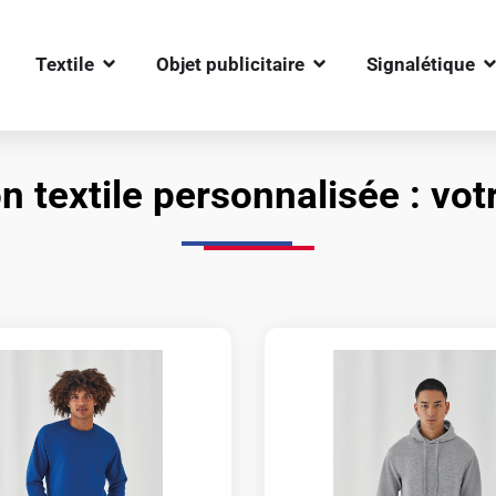
OUVRIR TEXTILE
OUVRIR OBJET PUBLIC
O
Textile
Objet publicitaire
Signalétique
n textile personnalisée : vot