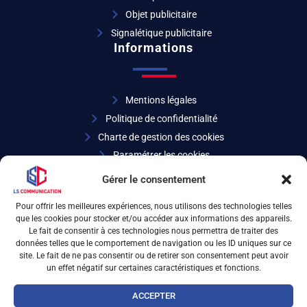
Objet publicitaire
Signalétique publicitaire
Informations
Mentions légales
Politique de confidentialité
Charte de gestion des cookies
Paramétrer les cookies
Coordonnées
Gérer le consentement
Pour offrir les meilleures expériences, nous utilisons des technologies telles
que les cookies pour stocker et/ou accéder aux informations des appareils.
04 72 32 27 07
Le fait de consentir à ces technologies nous permettra de traiter des
données telles que le comportement de navigation ou les ID uniques sur ce
site. Le fait de ne pas consentir ou de retirer son consentement peut avoir
6 rue d’Arsonval 69680 Chassieu
un effet négatif sur certaines caractéristiques et fonctions.
ACCEPTER