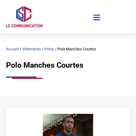
Aller
au
contenu
Accueil
/
Vêtements
/
Polos
/ Polo Manches Courtes
Polo Manches Courtes