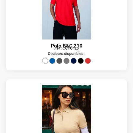
Polo B&C 210
Réf :
CGPU426
Couleurs disponibles :