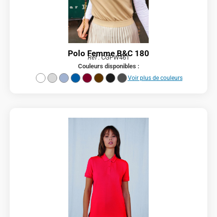
Polo Femme B&C 180
Réf :
CGPW461
Couleurs disponibles :
Voir plus de couleurs