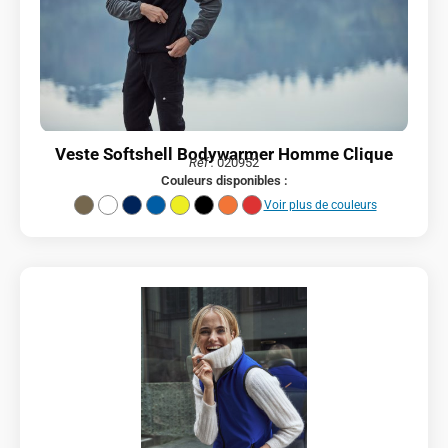
Veste Softshell Bodywarmer Homme Clique
Réf :
020952
Couleurs disponibles :
Voir plus de couleurs