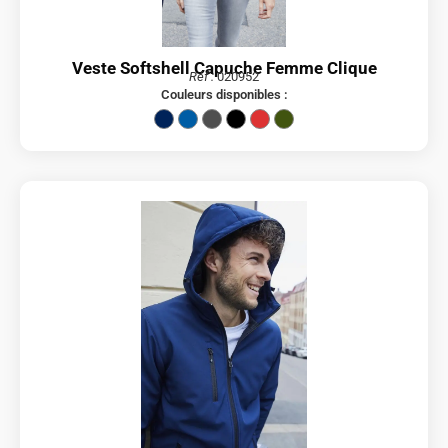
Veste Softshell Capuche Femme Clique
Réf :
020952
Couleurs disponibles :