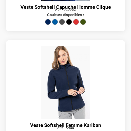
Veste Softshell Capuche Homme Clique
Réf :
020952
Couleurs disponibles :
Veste Softshell Femme Kariban
Réf :
K400