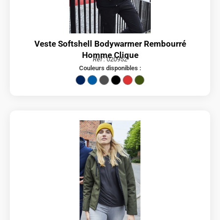
Veste Softshell Bodywarmer Rembourré
Homme Clique
Réf :
020952
Couleurs disponibles :