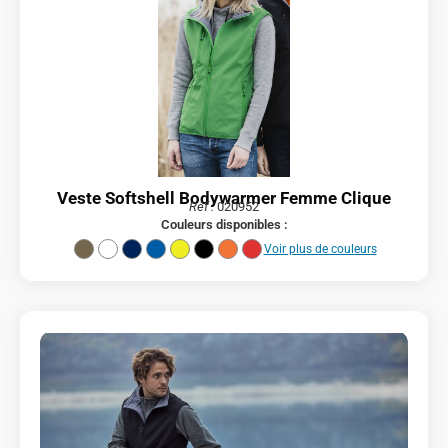
Veste Softshell Bodywarmer Femme Clique
Réf :
020952
Couleurs disponibles :
Voir plus de couleurs