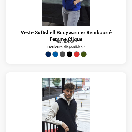
Veste Softshell Bodywarmer Rembourré
Femme Clique
Réf :
020952
Couleurs disponibles :