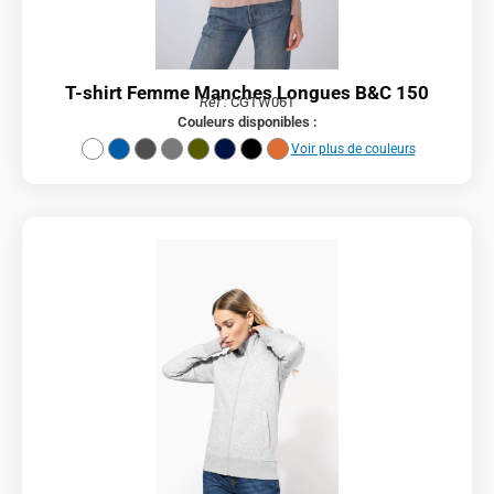
T-shirt Femme Manches Longues B&C 150
Réf :
CGTW06T
Couleurs disponibles :
Voir plus de couleurs