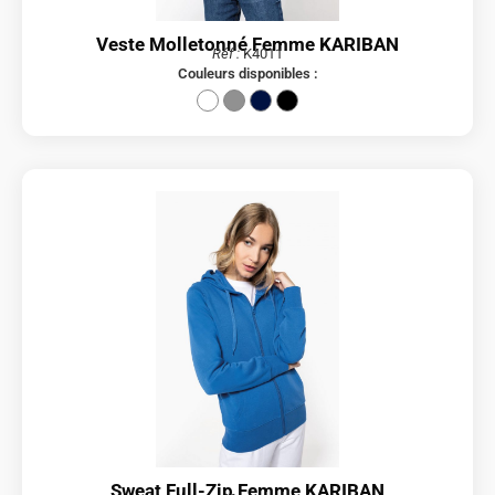
Veste Molletonné Femme KARIBAN
Réf :
K4011
Couleurs disponibles :
Sweat Full-Zip Femme KARIBAN