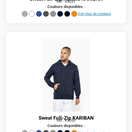
Réf :
K4031
Couleurs disponibles :
Voir plus de couleurs
Sweat Full-Zip KARIBAN
Réf :
K4030
Couleurs disponibles :