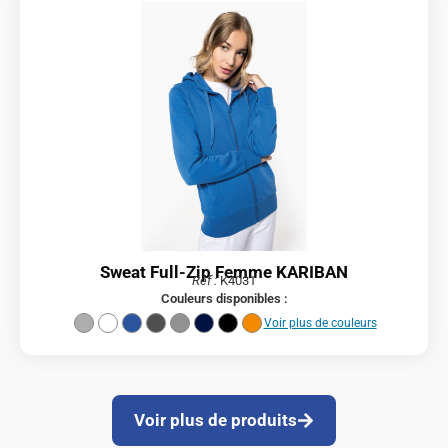
Sweat Full-Zip Femme KARIBAN
Réf :
K4031
Couleurs disponibles :
Voir plus de couleurs
Voir plus de produits