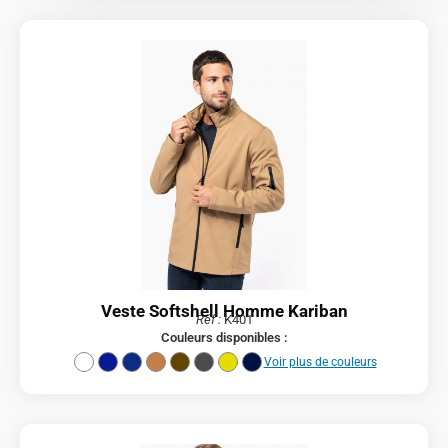
Veste Softshell Homme Kariban
Réf :
K401
Couleurs disponibles :
Voir plus de couleurs