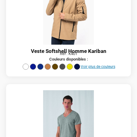
Veste Softshell Homme Kariban
Réf :
K401
Couleurs disponibles :
Voir plus de couleurs