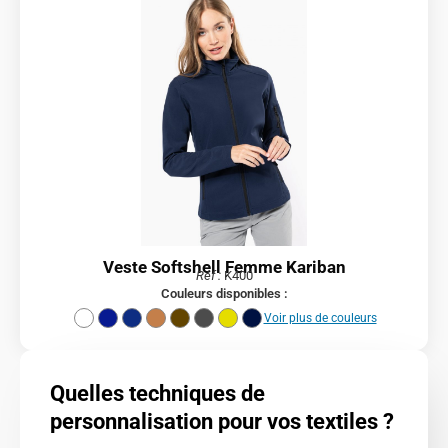
Veste Softshell Femme Kariban
Réf :
K400
Couleurs disponibles :
Voir plus de couleurs
Quelles techniques de
personnalisation pour vos textiles ?