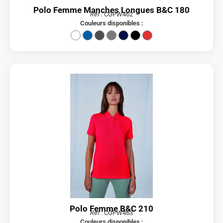
Polo Femme Manches Longues B&C 180
Réf :
CGPW462
Couleurs disponibles :
Polo Femme B&C 210
Réf :
CGPW463
Couleurs disponibles :