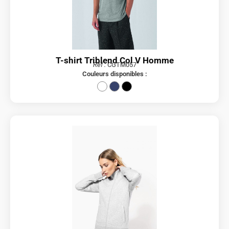
T-shirt Triblend Col V Homme
Réf :
CGTM057
Couleurs disponibles :