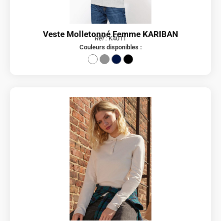
Veste Molletonné Femme KARIBAN
Réf :
K4011
Couleurs disponibles :