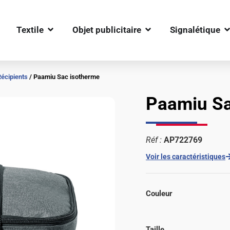
OUVRIR TEXTILE
OUVRIR OBJET PUBLIC
O
Textile
Objet publicitaire
Signalétique
Récipients
/ Paamiu Sac isotherme
Paamiu Sa
Réf :
AP722769
Voir les caractéristiques
Couleur
Taille