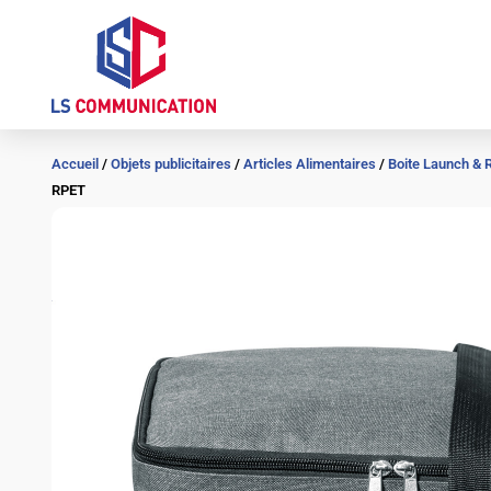
Aller
au
contenu
Accueil
/
Objets publicitaires
/
Articles Alimentaires
/
Boite Launch & 
RPET