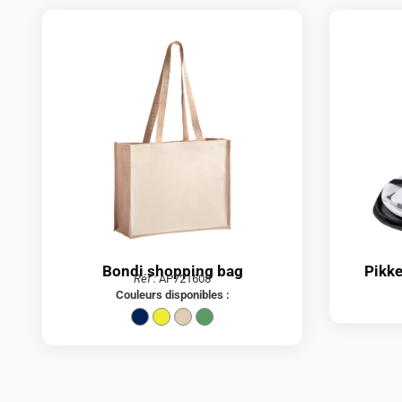
Bondi shopping bag
Pikk
Réf :
AP721608
Couleurs disponibles :