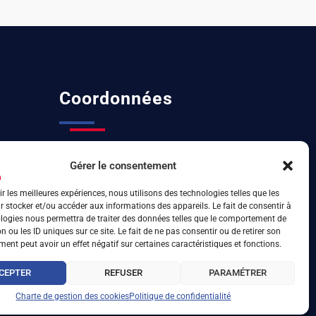
Coordonnées
04 72 32 27 07
Gérer le consentement
6 rue d’Arsonval 69680 Chassieu
ir les meilleures expériences, nous utilisons des technologies telles que les
 stocker et/ou accéder aux informations des appareils. Le fait de consentir à
logies nous permettra de traiter des données telles que le comportement de
n ou les ID uniques sur ce site. Le fait de ne pas consentir ou de retirer son
ent peut avoir un effet négatif sur certaines caractéristiques et fonctions.
CEPTER
REFUSER
PARAMÉTRER
Charte de gestion des cookies
Politique de confidentialité