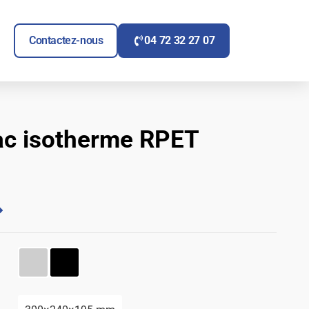
ITAIRE
UVRIR SIGNALÉTIQUE
Contactez-nous
04 72 32 27 07
c isotherme RPET