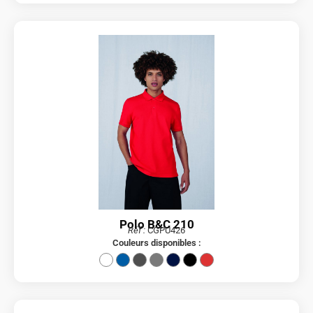
Polo B&C 210
Réf :
CGPU426
Couleurs disponibles :