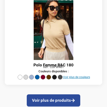
Polo Femme B&C 180
Réf :
CGPW461
Couleurs disponibles :
Voir plus de couleurs
Voir plus de produits