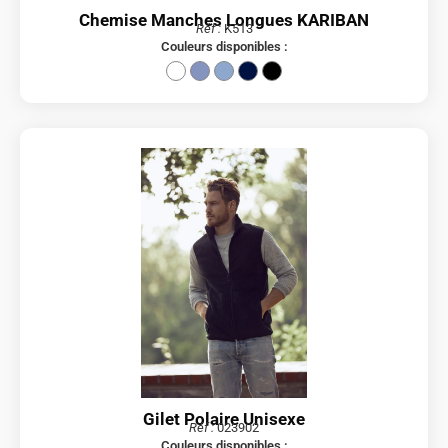
Chemise Manches Longues KARIBAN
Réf :
K513
Couleurs disponibles :
Gilet Polaire Unisexe
Réf :
023902
Couleurs disponibles :