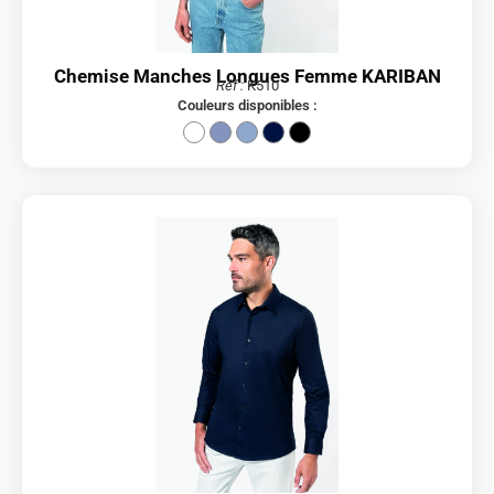
Chemise Manches Longues Femme KARIBAN
Réf :
K510
Couleurs disponibles :