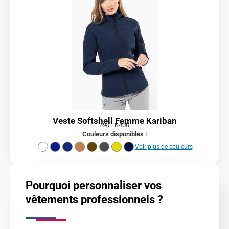
Veste Softshell Femme Kariban
Réf :
K400
Couleurs disponibles :
Voir plus de couleurs
Pourquoi personnaliser vos
vêtements professionnels ?