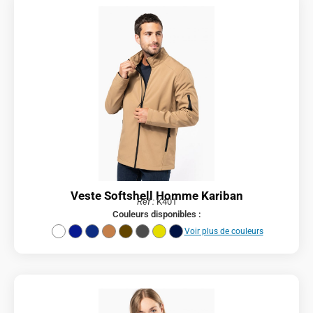
Veste Softshell Homme Kariban
Réf :
K401
Couleurs disponibles :
Voir plus de couleurs